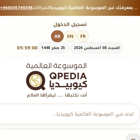
منصة معرفية موثوقة — شارك بمعرفتك عبر الموسوعة العالمية كيوبيديا.
الشراكات
+966505749398
تسجيل الدخول
AR
EN
FR
05:59:02
-
السبت 08 أغسطس 2026
25 صفر 1448
أنت تكتبها ..... ليقرأها العالم