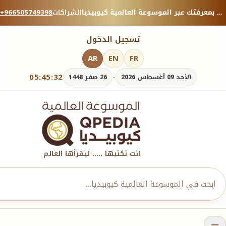
منصة معرفية موثوقة — شارك بمعرفتك عبر الموسوعة العالمية كيوبيديا.
الشراكات
+966505749398
تسجيل الدخول
AR
EN
FR
05:45:33
-
الأحد 09 أغسطس 2026
26 صفر 1448
أنت تكتبها ..... ليقرأها العالم