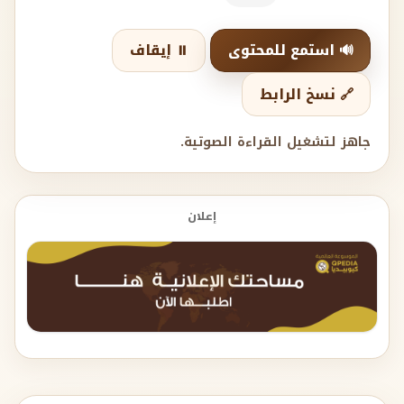
🔊 استمع للمحتوى
⏸️ إيقاف
🔗 نسخ الرابط
جاهز لتشغيل القراءة الصوتية.
إعلان