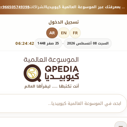
منصة معرفية موثوقة — شارك بمعرفتك عبر الموسوعة العالمية كيوبيديا.
الشراكات
+966505749398
تسجيل الدخول
AR
EN
FR
06:24:43
-
السبت 08 أغسطس 2026
25 صفر 1448
أنت تكتبها ..... ليقرأها العالم