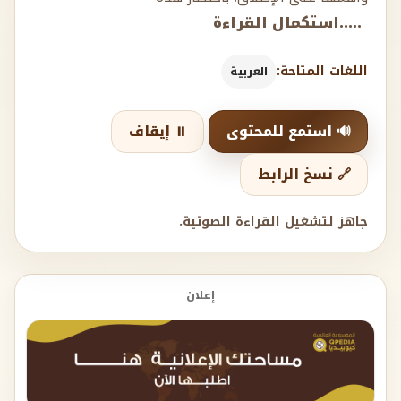
.....استكمال القراءة
اللغات المتاحة:
العربية
🔊 استمع للمحتوى
⏸️ إيقاف
🔗 نسخ الرابط
جاهز لتشغيل القراءة الصوتية.
إعلان