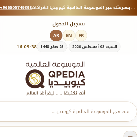
منصة معرفية موثوقة — شارك بمعرفتك عبر الموسوعة العالمية كيوبيديا.
الشراكات
+966505749398
تسجيل الدخول
AR
EN
FR
16:09:40
-
السبت 08 أغسطس 2026
25 صفر 1448
أنت تكتبها ..... ليقرأها العالم