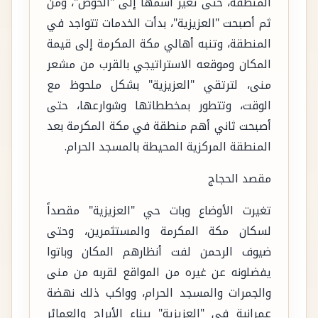
المنطقة، حتى تغير اسمها إلى "الحوض"، ومن
ثم أصبحت "العزيزية"، بدأت الخدمات تتواجد في
المنطقة، وتنبه أهالي مكة المكرمة إلى قيمة
المكان وموقعه الاستراتيجي بالقرب من مشعر
منى، لترتقي "العزيزية" بشكل ملحوظ مع
الوقت، وتتطور بمخططاتها وشوارعها، حتى
أصبحت ثاني أهم منطقة في مكة المكرمة بعد
المنطقة المركزية المحيطة بالمسجد الحرام.
مقصد الحجاج
تغيرت الأوضاع وبات حي "العزيزية" مقصداً
لسكان مكة المكرمة والمستثمرين، وحتى
ضيوف الرحمن لفت أنظارهم المكان وباتوا
يفضلونه عن غيره من المواقع لقربه من منى
والجمرات والمسجد الحرام، وواكب ذلك نهضة
عمرانية في "العزيزية" ببناء الأبراج والعمائر