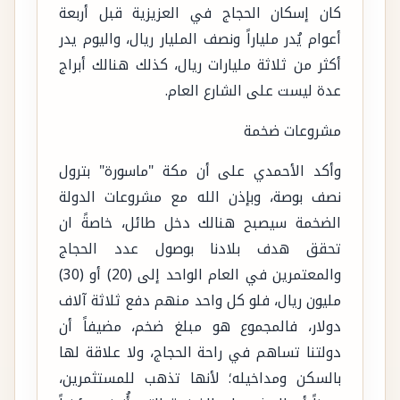
كان إسكان الحجاج في العزيزية قبل أربعة
أعوام يُدر ملياراً ونصف المليار ريال، واليوم يدر
أكثر من ثلاثة مليارات ريال، كذلك هنالك أبراج
عدة ليست على الشارع العام.
مشروعات ضخمة
وأكد الأحمدي على أن مكة "ماسورة" بترول
نصف بوصة، وبإذن الله مع مشروعات الدولة
الضخمة سيصبح هنالك دخل طائل، خاصةً ان
تحقق هدف بلادنا بوصول عدد الحجاج
والمعتمرين في العام الواحد إلى (20) أو (30)
مليون ريال، فلو كل واحد منهم دفع ثلاثة آلاف
دولار، فالمجموع هو مبلغ ضخم، مضيفاً أن
دولتنا تساهم في راحة الحجاج، ولا علاقة لها
بالسكن ومداخيله؛ لأنها تذهب للمستثمرين،