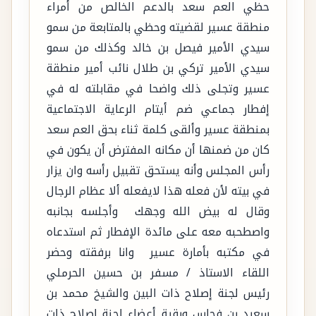
حظي العم سعد بالدعم الخالص من أمراء
منطقة عسير لقضيته وحظي بالمتابعة من سمو
سيدي الأمير فيصل بن خالد وكذلك من سمو
سيدي الأمير تركي بن طلال نائب أمير منطقة
عسير وتجلى ذلك واضحا في مقابلته له في
إفطار جماعي ضم أيتام الرعاية الاجتماعية
بمنطقة عسير وألقى كلمة ثناء بحق العم سعد
كان من ضمنها أن مكانه المفترض أن يكون في
رأس المجلس وأنه يستحق تقبيل رأسه وان يزار
في بيته لأن فعله هذا لايفعله ألا عظام الرجال
وقال له بيض الله وجهك وأجلسه بجانبه
واصطحبه معه على مائدة الإفطار ثم استدعاه
في مكتبه بأمارة عسير وانا برفقته وحضر
اللقاء الاستاذ / مسفر بن حسين الحرملي
رئيس لجنة إصلاح ذات البين والشيخ محمد بن
سعيد بن فحاس وبقية أعضاء لجنة إصلاح ذات