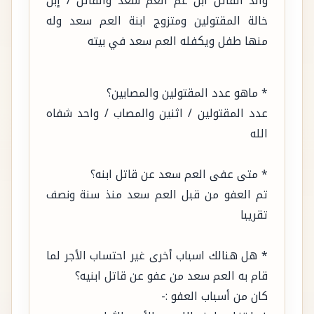
والد القاتل ابن عّم العم سعد والقاتل / إبن
خالة المقتولين ومتزوج ابنة العم سعد وله
منها طفل ويكفله العم سعد في بيته
* ماهو عدد المقتولين والمصابين؟
عدد المقتولين / اثنين والمصاب / واحد شفاه
الله
* متى عفى العم سعد عن قاتل ابنه؟
تم العفو من قبل العم سعد منذ سنة ونصف
تقريبا
* هل هنالك اسباب أخرى غير احتساب الأجر لما
قام به العم سعد من عفو عن قاتل ابنيه؟
كان من أسباب العفو :-