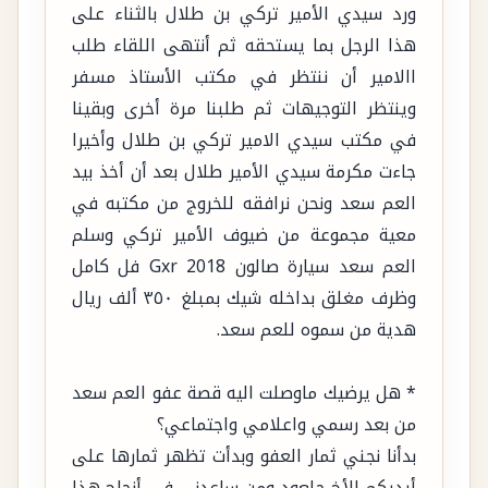
ورد سيدي الأمير تركي بن طلال بالثناء على
هذا الرجل بما يستحقه ثم أنتهى اللقاء طلب
االامير أن ننتظر في مكتب الأستاذ مسفر
وينتظر التوجيهات ثم طلبنا مرة أخرى وبقينا
في مكتب سيدي الامير تركي بن طلال وأخيرا
جاءت مكرمة سيدي الأمير طلال بعد أن أخذ بيد
العم سعد ونحن نرافقه للخروج من مكتبه في
معية مجموعة من ضيوف الأمير تركي وسلم
العم سعد سيارة صالون Gxr 2018 فل كامل
وظرف مغلق بداخله شيك بمبلغ ٣٥٠ ألف ريال
هدية من سموه للعم سعد.
* هل يرضيك ماوصلت اليه قصة عفو العم سعد
من بعد رسمي واعلامي واجتماعي؟
بدأنا نجني ثمار العفو وبدأت تظهر ثمارها على
أيديكم الأخ جلعود ومن ساعدني في أنجاح هذا