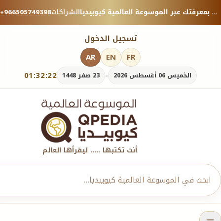
منصة معرفية موثوقة — شارك بمعرفتك عبر الموسوعة العالمية كيوبيديا.
الشراكات
+966505749398
تسجيل الدخول
AR
EN
FR
01:32:24
-
الخميس 06 أغسطس 2026
23 صفر 1448
أنت تكتبها ..... ليقرأها العالم