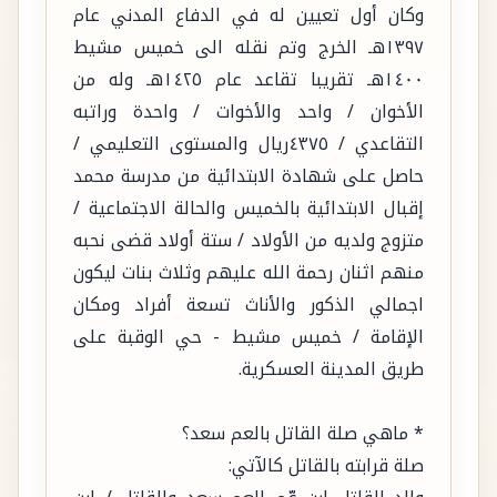
وكان أول تعيين له في الدفاع المدني عام
١٣٩٧هـ الخرج وتم نقله الى خميس مشيط
١٤٠٠هـ تقريبا تقاعد عام ١٤٢٥هـ وله من
الأخوان / واحد والأخوات / واحدة وراتبه
التقاعدي / ٤٣٧٥ريال والمستوى التعليمي /
حاصل على شهادة الابتدائية من مدرسة محمد
إقبال الابتدائية بالخميس والحالة الاجتماعية /
متزوج ولديه من الأولاد / ستة أولاد قضى نحبه
منهم اثنان رحمة الله عليهم وثلاث بنات ليكون
اجمالي الذكور والأناث تسعة أفراد ومكان
الإقامة / خميس مشيط - حي الوقبة على
طريق المدينة العسكرية.
* ماهي صلة القاتل بالعم سعد؟
صلة قرابته بالقاتل كالآتي: