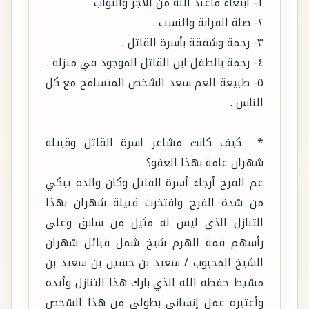
١- ابتغاء ماعند الله من الأجر والثواب
٢- صلة القرابة والنسب .
٣- رحمة وشفقة بأسرة القاتل .
٤- رحمة بالطفل ابن القاتل الموجود في منزله .
٥- طبيعة العم سعد الشخص المتسامح مع كل
الناس .
* كيف كانت مشاعر اسرة القاتل وقبيلة
شهران عامة بهذا العفو؟
عم الفرح أرجاء أسرة القاتل وكان والده يبكي
من شدة الفرح وافتخرت قبيلة شهران بهذا
التنازل الذي ليس له مثيل من سابق وعلى
رأسهم قمة الهرم شيخ شمل قبائل شهران
الشيخ المحبوب / سعيد بن حسين بن سعيد بن
مشيط حفظه الله الذي بارك هذا التنازل وأيده
وأعتبره عمل إنساني بطولي من هذا الشخص