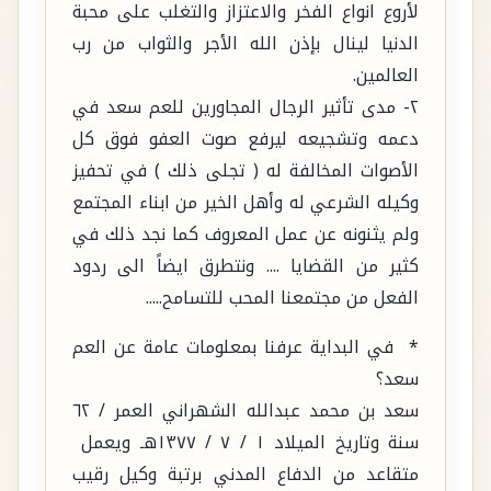
لأروع انواع الفخر والاعتزاز والتغلب على محبة
الدنيا لينال بإذن الله الأجر والثواب من رب
العالمين.
٢- مدى تأثير الرجال المجاورين للعم سعد في
دعمه وتشجيعه ليرفع صوت العفو فوق كل
الأصوات المخالفة له ( تجلى ذلك ) في تحفيز
وكيله الشرعي له وأهل الخير من ابناء المجتمع
ولم يثنونه عن عمل المعروف كما نجد ذلك في
كثير من القضايا .... ونتطرق ايضاً الى ردود
الفعل من مجتمعنا المحب للتسامح.....
* في البداية عرفنا بمعلومات عامة عن العم
سعد؟
سعد بن محمد عبدالله الشهراني العمر / ٦٢
سنة وتاريخ الميلاد ١ / ٧ / ١٣٧٧هـ ويعمل
متقاعد من الدفاع المدني برتبة وكيل رقيب