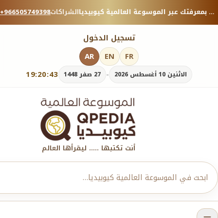
منصة معرفية موثوقة — شارك بمعرفتك عبر الموسوعة العالمية كيوبيديا.
الشراكات
+966505749398
تسجيل الدخول
AR
EN
FR
19:20:44
-
الاثنين 10 أغسطس 2026
27 صفر 1448
أنت تكتبها ..... ليقرأها العالم