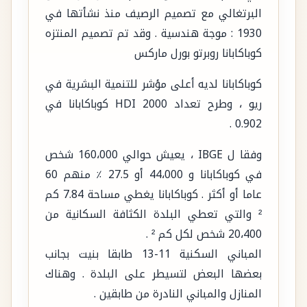
البرتغالي مع تصميم الرصيف منذ نشأتها في
1930 : موجة هندسية . وقد تم تصميم المنتزه
كوباكابانا روبرتو بورل ماركس
كوباكابانا لديه أعلى مؤشر للتنمية البشرية في
ريو ، وطرح تعداد 2000 HDI كوباكابانا في
0.902 .
وفقا ل IBGE ، يعيش حوالي 160،000 شخص
في كوباكابانا و 44،000 أو 27.5 ٪ منهم 60
عاما أو أكثر . كوباكابانا يغطي مساحة 7.84 كم
² والتي تعطي البلدة الكثافة السكانية من
20،400 شخص لكل كم ² .
المباني السكنية 11-13 طابقا بنيت بجانب
بعضها البعض لتسيطر على البلدة . وهناك
المنازل والمباني النادرة من طابقين .