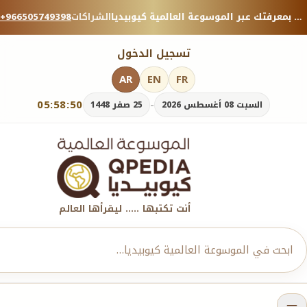
منصة معرفية موثوقة — شارك بمعرفتك عبر الموسوعة العالمية كيوبيديا.
الشراكات
+966505749398
تسجيل الدخول
AR
EN
FR
05:58:51
-
السبت 08 أغسطس 2026
25 صفر 1448
أنت تكتبها ..... ليقرأها العالم