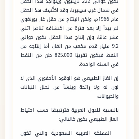
تكون حوالي 222 تريليون، ويتواجد هذا الحقل
في شمال غرب سيبيريا، وقد اكتُشِف هذ الحقل
عام 1966م، ولكن الإنتاج من حقل غاز يورنغوي
لم يبدأ إلا بعد فترة من اكتشافه تناهز اثني
عشر عامًا، وإن إنتاج هذا الحقل يكون حوالي
9.2 مليار قدم مكعب من الغاز، أما إنتاجه من
النفط فيكون تقريبًا 825.000 طن من النفط
في السنة الواحدة.
إن الغاز الطبيعي هو الوقود الأحفوري الذي لا
لون له ولا رائحة وينشأ من تحلل النباتات
والحيوانات،
بالنسبة للدول العربية فترتيبها حسب احتياط
الغاز الطبيعي يكون كالتالي:
المملكة العربية السعودية والتي تكون