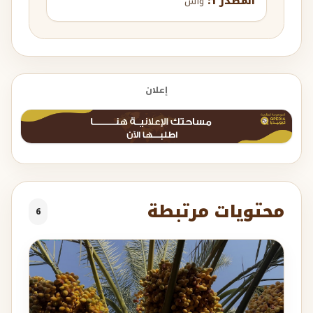
المصدر 1:
واس
إعلان
محتويات مرتبطة
6