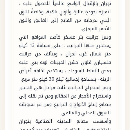
نجران بالإقبال الواسع عالمياً للحصول عليه ،
لتميزه بجودةٍ عاليةٍ وألوانٍ باهية، وخاصةً اللون
البني بدرجاته من الفاتح إلى الغامق واللون
الأحمر القرمزي.
ويبرز جرانيت بئر عسكر كأهم المواقع التي
يستخرج منها الجرانيت ، على مسافة 13 كيلو
متر شمال غرب نجران ، ويتألف من جرانيت
فلسباري قلوي خشن الحبيبات لونه بني عليه
بعض النقاط السوداء ، يستخدم لكافة أغراض
الزينة ، بمساحةٍ إجماليةٍ تبلغ 30 كيلو متر مربع.
ويمر استخراج الجرانيت بثلاث مراحل هي التحجير
واستخراج الأحجار من المقالع ومن ثم نقله إلى
مصانع إنتاج الألواح و الترابيع ومن ثم تسويقه
للسوق المحلي والعالمي.
وأسهمت مصانع المدينة الصناعية بنجران
المتخصصة في الرخام في توظيف عددٍ كبيرٍ من