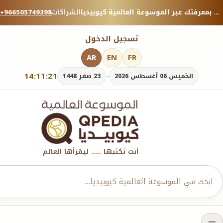
منصة معرفية موثوقة — شارك بمعرفتك عبر الموسوعة العالمية كيوبيديا.
الشراكات
+966505749398
تسجيل الدخول
AR
EN
FR
14:11:22
-
الخميس 06 أغسطس 2026
23 صفر 1448
أنت تكتبها ..... ليقرأها العالم