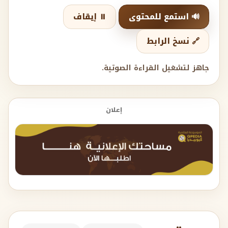
🔊 استمع للمحتوى
⏸️ إيقاف
🔗 نسخ الرابط
جاهز لتشغيل القراءة الصوتية.
إعلان