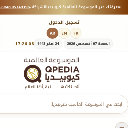
منصة معرفية موثوقة — شارك بمعرفتك عبر الموسوعة العالمية كيوبيديا.
الشراكات
+966505749398
تسجيل الدخول
AR
EN
FR
17:26:10
-
الجمعة 07 أغسطس 2026
24 صفر 1448
أنت تكتبها ..... ليقرأها العالم