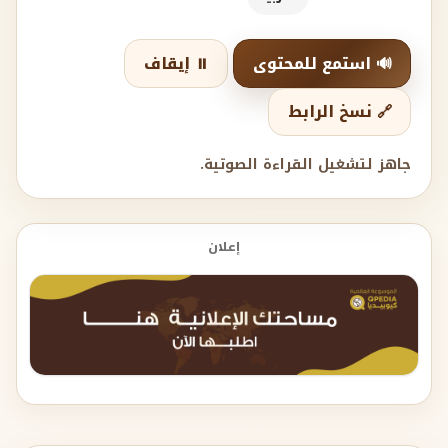
🔊 استمع للمحتوى
⏸️ إيقاف
🔗 نسخ الرابط
جاهز لتشغيل القراءة الصوتية.
إعلان