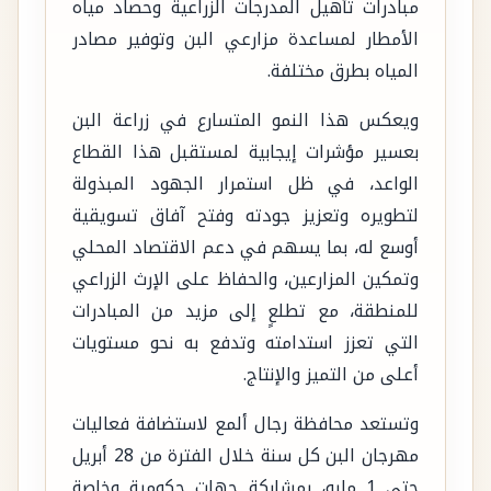
مبادرات تأهيل المدرجات الزراعية وحصاد مياه
الأمطار لمساعدة مزارعي البن وتوفير مصادر
المياه بطرق مختلفة.
ويعكس هذا النمو المتسارع في زراعة البن
بعسير مؤشرات إيجابية لمستقبل هذا القطاع
الواعد، في ظل استمرار الجهود المبذولة
لتطويره وتعزيز جودته وفتح آفاق تسويقية
أوسع له، بما يسهم في دعم الاقتصاد المحلي
وتمكين المزارعين، والحفاظ على الإرث الزراعي
للمنطقة، مع تطلعٍ إلى مزيد من المبادرات
التي تعزز استدامته وتدفع به نحو مستويات
أعلى من التميز والإنتاج.
وتستعد محافظة رجال ألمع لاستضافة فعاليات
مهرجان البن كل سنة خلال الفترة من 28 أبريل
حتى 1 مايو، بمشاركة جهات حكومية وخاصة