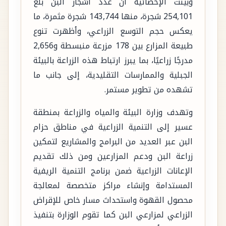
وبيّنت الإحصائية أن عدد أشجار البن بلغ
254,101 شجرة، منها 143,744 شجرة مثمرة، ما
يعكس حجم التوسع الزراعي، وأظهرت تنوع
طبيعة المزارع بين 178 مزرعة منبسطة و2,656
مدرجًا زراعيًا، بما يبرز ارتباط هذه الزراعة بالبيئة
الجبلية والممارسات التقليدية، إلى جانب ما
تشهده من تطوير مستمر.
وتهدف وزارة البيئة والمياه والزراعة بمنطقة
عسير إلى التنمية الزراعية في مناطق حزام
البن عبر العديد من البرامج والمشاريع لتمكين
زراعة البن ودعم المزارعين ومن ذلك تقديم
الإعانات الزراعية ضمن برنامج التنمية الريفية
المستدامة وإنشاء مراكز متخصصة لمعالجة
محصول القهوة واستحداث مسار خاص للإقراض
الزراعي لمزارعي البن كما تقوم الوزارة بتنفيذ