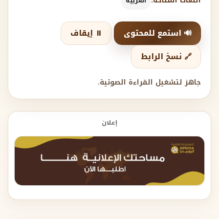
اللغات المتاحة:
العربية
🔊 استمع للمحتوى
⏸️ إيقاف
🔗 نسخ الرابط
جاهز لتشغيل القراءة الصوتية.
إعلان