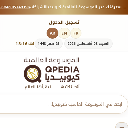
منصة معرفية موثوقة — شارك بمعرفتك عبر الموسوعة العالمية كيوبيديا.
الشراكات
+966505749398
تسجيل الدخول
AR
EN
FR
18:16:45
-
السبت 08 أغسطس 2026
25 صفر 1448
أنت تكتبها ..... ليقرأها العالم