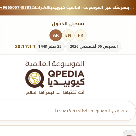
منصة معرفية موثوقة — شارك بمعرفتك عبر الموسوعة العالمية كيوبيديا.
الشراكات
+966505749398
تسجيل الدخول
AR
EN
FR
20:17:15
-
الخميس 06 أغسطس 2026
23 صفر 1448
أنت تكتبها ..... ليقرأها العالم