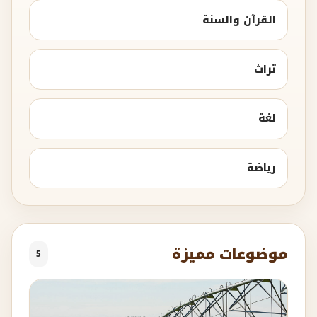
القرآن والسنة
تراث
لغة
رياضة
موضوعات مميزة
5