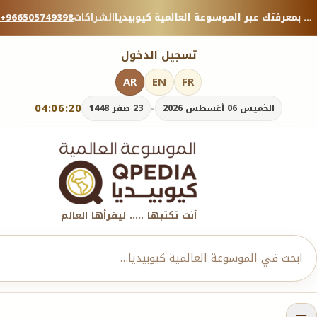
منصة معرفية موثوقة — شارك بمعرفتك عبر الموسوعة العالمية كيوبيديا.
الشراكات
+966505749398
تسجيل الدخول
AR
EN
FR
04:06:21
-
الخميس 06 أغسطس 2026
23 صفر 1448
أنت تكتبها ..... ليقرأها العالم