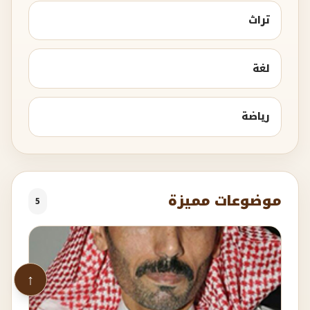
تراث
لغة
رياضة
موضوعات مميزة
5
↑