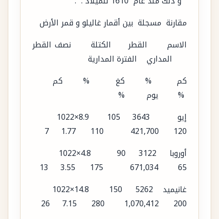
” و ذلك منذ عام 1610 للميلاد . .
مقارنة مسجلة بين أقمار غاليلو و قمر الأرض
الاسم القطر الكتلة نصف القطر
المداري الفترة المدارية
كم % كغ % كم
% يوم %
إيو 3643 105 8.9×1022
120 421,700 110 1.77 7
أوروبا 3122 90 4.8×1022
65 671,034 175 3.55 13
غانيميد 5262 150 14.8×1022
200 1,070,412 280 7.15 26