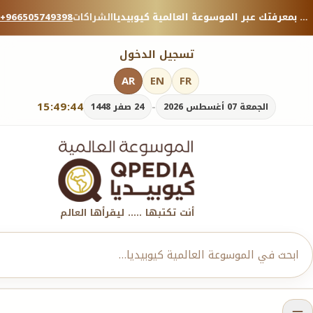
منصة معرفية موثوقة — شارك بمعرفتك عبر الموسوعة العالمية كيوبيديا.
الشراكات
+966505749398
تسجيل الدخول
AR
EN
FR
15:49:46
-
الجمعة 07 أغسطس 2026
24 صفر 1448
أنت تكتبها ..... ليقرأها العالم