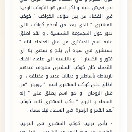
نحن نعيش عليه و لكن ليس هو الكوكب الوحيد
في الفضاء من بين هؤلاء الكواكب ” كوكب
المشترى ” الذي يعد من أضخم كواكب التي
تدور حول المجموعة الشمسية . و لقد اطلق
عليه اسم المشترى من قبل العلماء لانه ”
يستشري في سيره أي يلـج و يمضي بلا اي
فتور و انكسار ” . و بالنسبة الى علماء الفلك
القدماء كان كوكب المشترى معروف عندهم
بارتباطه بأساطير و ديانات عديد و مختلفة ، و
اطلق على كوكب المشترى اسم ” جوبيتر “من
قبل الرومان و هو اسم يطلق على ” إله
السماء و البرق ” وكب المشترى ثالت كوكب
ًبعد القمر و الزهرة في السماء ليلا سماء .
- يأتي ترتيب كوكب المشتري في الترتيب
الخامس من حيث البعد عن الشمس .. كما يعد