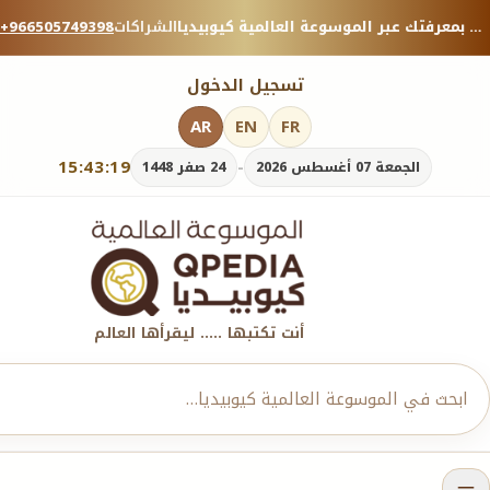
منصة معرفية موثوقة — شارك بمعرفتك عبر الموسوعة العالمية كيوبيديا.
الشراكات
+966505749398
تسجيل الدخول
AR
EN
FR
15:43:20
-
الجمعة 07 أغسطس 2026
24 صفر 1448
أنت تكتبها ..... ليقرأها العالم