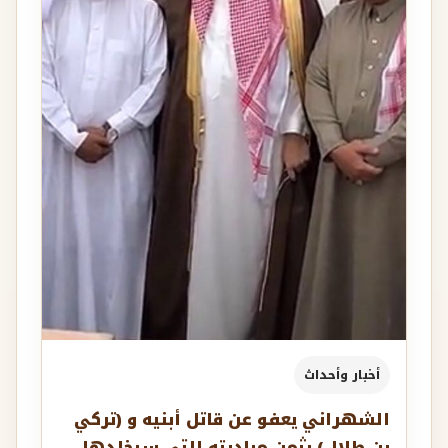
أخبار وأحداث
الشهراني يعفو عن قاتل أبنيه و (تركي
بن طلال) يثمن مبادرته التي سيخلدها