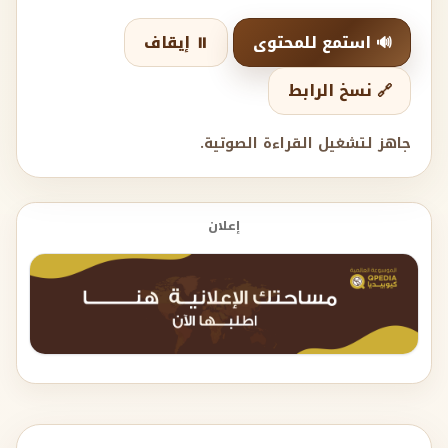
🔊 استمع للمحتوى
⏸️ إيقاف
🔗 نسخ الرابط
جاهز لتشغيل القراءة الصوتية.
إعلان