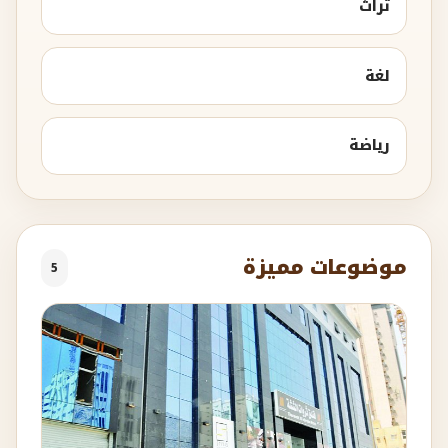
تراث
لغة
رياضة
موضوعات مميزة
5