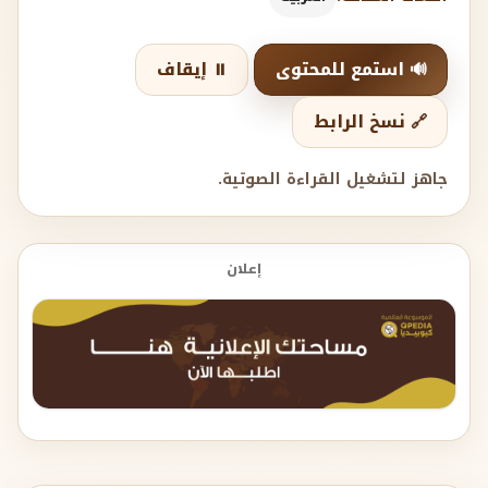
🔊 استمع للمحتوى
⏸️ إيقاف
🔗 نسخ الرابط
جاهز لتشغيل القراءة الصوتية.
إعلان