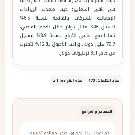
دولار مقارنة بـ2014، إلاّ أنها حققت أداءً إيجابيًّا
في باقي المعايير؛ حيث صعدت الإيرادات
الإجمالية للشركات بالقائمة بنسبة 6.5%
لتسجل 348 مليار دولار خلال العام الماضي،
كما ارتفع صافي الأرباح بنسبة 8.9% ليسجل
70.7 مليار دولار، وزادت الأصول بـ12.8% لتقترب
من حاجز الـ3 تريليونات دولار.
عدد الكلمات: 173
مدة القراءة: 1 د
المصادر والمراجع
تم إعداد هذا المحتوى ضمن معالجة تحريرية