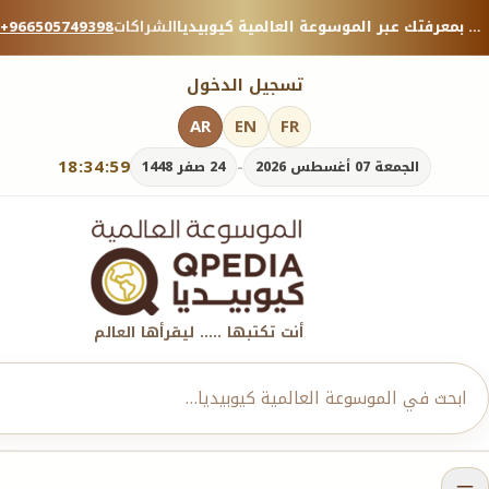
منصة معرفية موثوقة — شارك بمعرفتك عبر الموسوعة العالمية كيوبيديا.
الشراكات
+966505749398
تسجيل الدخول
AR
EN
FR
18:35:00
-
الجمعة 07 أغسطس 2026
24 صفر 1448
أنت تكتبها ..... ليقرأها العالم