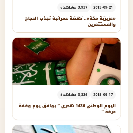
2015-09-21
3,937 مشاهدة
«عزيزيّة مكة».. نهضة عمرانية تجذب الحجاج
والمستثمرين
2015-09-17
3,836 مشاهدة
اليوم الوطني 1436 هجري ” يوافق يوم وقفة
عرفة “