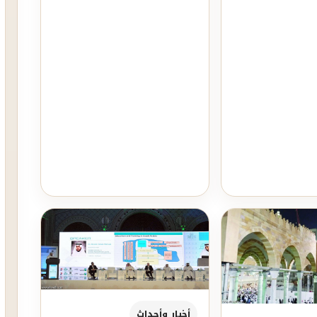
أنه جسر يربط...
أخبار وأحداث