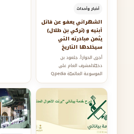
أخبار وأحداث
الشهراني يعفو عن قاتل
أبنيه و (تركي بن طلال)
يثمن مبادرته التي
سيخلدها التاريخ
أجرى الحوار:أ. جلعود بن
دخيّلالمشرف العام على
الموسوعة العالميّة Q.pedia
يعيش في الجانب الأسود من
هذه الحياة بشر يتنا...