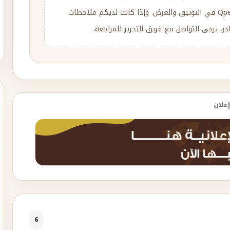
متنوعة، مع إعادة الصياغة والتحرير وفق منهج Qpedia في التوثيق والعرض. وإذا كانت لديكم ملاحظات
، يرجى التواصل مع فريق التحرير للمراجعة.
إعلان
6