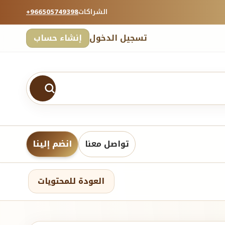
الشراكات
+966505749398
تسجيل الدخول
إنشاء حساب
تواصل معنا
انضم إلينا
العودة للمحتويات