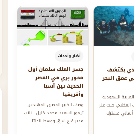
أخبار وأحداث
جسر الملك سلمان أول
دي يكتشف
محور بري في العصر
 في عمق البحر
الحديث بين آسيا
وأفريقيا
لعربية السعودية
وصف الخبير المصري المهندس
 العظيم، حيث عثر
تيمور السعيد محمد خليل - نائب
لماني مشترك
مدير فرع شرق ووسط الدلتا-
بحث عن الآثار
مشروع جسر الملك سلمان على